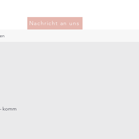
Nachricht an uns
en
n – komm