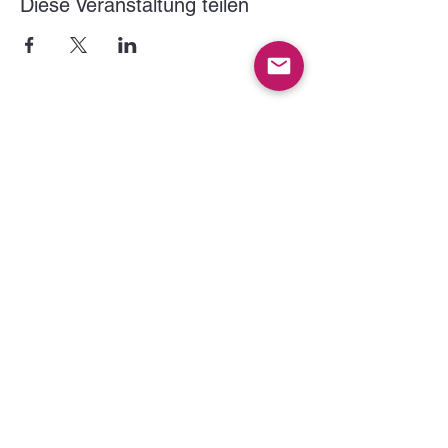
Diese Veranstaltung teilen
Der VITUS Haltern e.V. wird gefördert durch:
Downloads:
Satzung des VITUS e.V.
VITUS e.V. Mitgliederantrag
Hausordnung VITUS-Haus