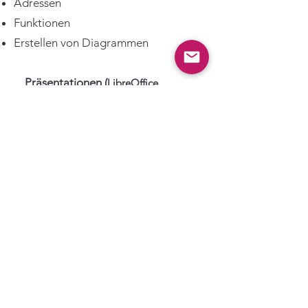
Adressen
Funktionen
Erstellen von Diagrammen
Präsentationen (
LibreOffice
:
'
Impress
')
Objekte
Anordnen
Animieren
Freistellen
Der VITUS Haltern e.V. wird gefördert durch: