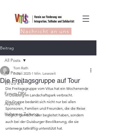
Nachricht an uns
Beitrag
All Posts
Tom Rath
All Posts
7. Juli 2025
1 Min. Lesezeit
Die Freitagsgruppe auf Tour
VITUS e.V.
Die Freitagsgruppe vom Vitus hat ein Wochenende 
Forum DRV
in Duisburg im Landschaftspark verbracht.
Die Gruppe bedankt sich nicht nur bei allen 
Asylkreis
Sponsoren, Familien und Freunden, die die Reise 
Halterner Zeitung
möglich gemacht oder begleitet haben, sondern 
auch bei der Duisburger Bevölkerung, die sie 
unterwegs tatkräftig unterstützt hat.