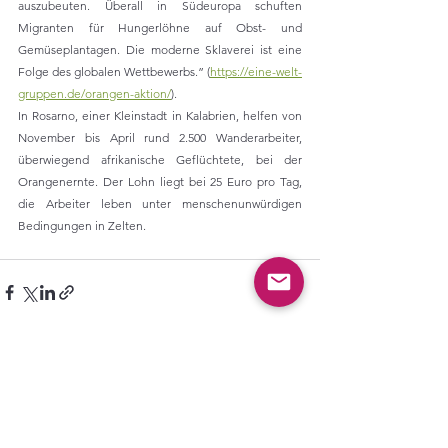
auszubeuten. Überall in Südeuropa schuften 
Migranten für Hungerlöhne auf Obst- und 
Gemüseplantagen. Die moderne Sklaverei ist eine 
Folge des globalen Wettbewerbs.” (
https://eine-welt-
gruppen.de/orangen-aktion/
).
In Rosarno, einer Kleinstadt in Kalabrien, helfen von 
November bis April rund 2.500 Wanderarbeiter, 
überwiegend afrikanische Geflüchtete, bei der 
Orangenernte. Der Lohn liegt bei 25 Euro pro Tag, 
die Arbeiter leben unter menschenunwürdigen 
Bedingungen in Zelten.
Alle ansehen
Aktuelle Beiträge