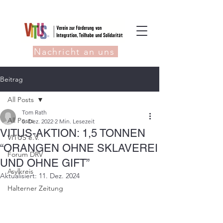
Nachricht an uns
Beitrag
All Posts
Tom Rath
All Posts
5. Dez. 2022
2 Min. Lesezeit
VITUS-AKTION: 1,5 TONNEN
VITUS e.V.
“ORANGEN OHNE SKLAVEREI
Forum DRV
UND OHNE GIFT”
Asylkreis
Aktualisiert:
11. Dez. 2024
Halterner Zeitung